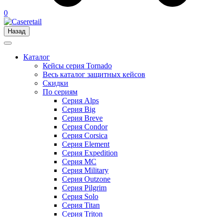
0
Назад
Каталог
Кейсы серия Tornado
Весь каталог защитных кейсов
Скидки
По сериям
Серия Alps
Серия Big
Серия Breve
Серия Condor
Серия Corsica
Серия Element
Серия Expedition
Серия MC
Серия Military
Серия Outzone
Серия Pilgrim
Серия Solo
Серия Titan
Серия Triton