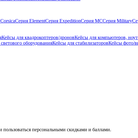
Corsica
Серия Element
Серия Expedition
Серия MC
Серия Military
Се
я
Кейсы для квадрокоптеров/дронов
Кейсы для компьютеров, ноут
 светового оборудования
Кейсы для стабилизаторов
Кейсы фото/в
 и пользоваться персональными скидками и баллами.