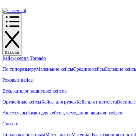
Каталог
Кейсы серия Tornado
По типоразмеру
Маленькие кейсы
Средние кейсы
Большие кейс
Рэковые кейсы
Весь каталог защитных кейсов
Оружейные кейсы
Кейсы для ружья
Кейс для пистолета
Военные
Аксессуары
Замки для кейсов, чемоданов, ящиков, кофров
Скидки
По характеристикам
Метод литья
Материал
Влагозащищенность