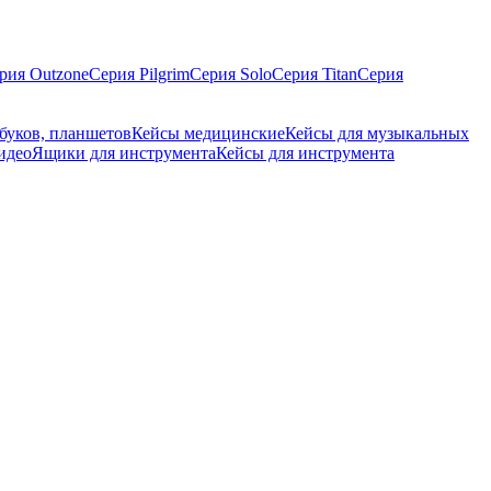
рия Outzone
Серия Pilgrim
Серия Solo
Серия Titan
Серия
буков, планшетов
Кейсы медицинские
Кейсы для музыкальных
идео
Ящики для инструмента
Кейсы для инструмента