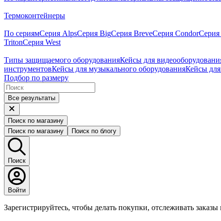
Термоконтейнеры
По сериям
Серия Alps
Серия Big
Серия Breve
Серия Condor
Серия 
Triton
Серия West
Типы защищаемого оборудования
Кейсы для видеооборудовани
инструментов
Кейсы для музыкального оборудования
Кейсы для
Подбор по размеру
Все результаты
Поиск по магазину
Поиск по магазину
Поиск по блогу
Поиск
Войти
Зарегистрируйтесь, чтобы делать покупки, отслеживать заказы