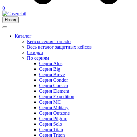
0
Назад
Каталог
Кейсы серия Tornado
Весь каталог защитных кейсов
Скидки
По сериям
Серия Alps
Серия Big
Серия Breve
Серия Condor
Серия Corsica
Серия Element
Серия Expedition
Серия MC
Серия Military
Серия Outzone
Серия Pilgrim
Серия Solo
Серия Titan
Серия Triton