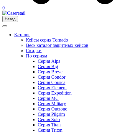
0
Назад
Каталог
Кейсы серия Tornado
Весь каталог защитных кейсов
Скидки
По сериям
Серия Alps
Серия Big
Серия Breve
Серия Condor
Серия Corsica
Серия Element
Серия Expedition
Серия MC
Серия Military
Серия Outzone
Серия Pilgrim
Серия Solo
Серия Titan
Серия Triton