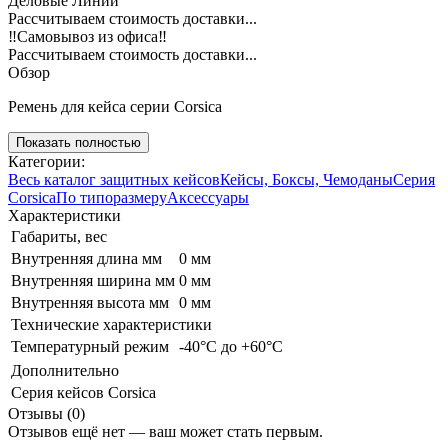
Деловые Линии
Рассчитываем стоимость доставки...
‼️Самовывоз из офиса‼️
Рассчитываем стоимость доставки...
Обзор
Ремень для кейса серии Corsica
Показать полностью
Категории:
Весь каталог защитных кейсов
Кейсы, Боксы, Чемоданы
Серия
Corsica
По типоразмеру
Аксессуары
Характеристики
Габариты, вес
Внутренняя длина мм
0 мм
Внутренняя ширина мм
0 мм
Внутренняя высота мм
0 мм
Технические характеристики
Температурный режим
-40°C до +60°C
Дополнительно
Серия кейсов
Corsica
Отзывы (0)
Отзывов ещё нет — ваш может стать первым.