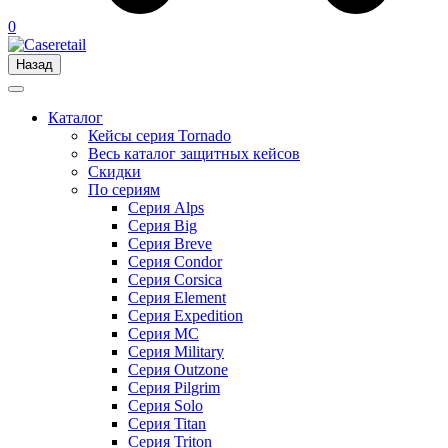
0
Назад
Каталог
Кейсы серия Tornado
Весь каталог защитных кейсов
Скидки
По сериям
Серия Alps
Серия Big
Серия Breve
Серия Condor
Серия Corsica
Серия Element
Серия Expedition
Серия MC
Серия Military
Серия Outzone
Серия Pilgrim
Серия Solo
Серия Titan
Серия Triton