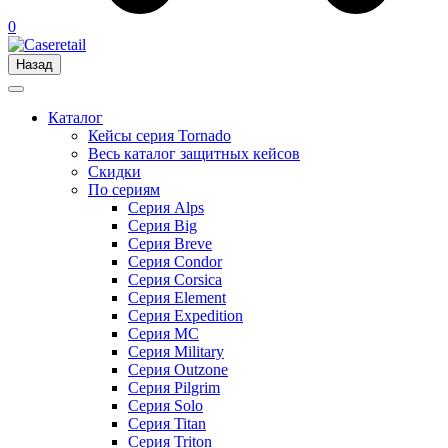
0
Назад
Каталог
Кейсы серия Tornado
Весь каталог защитных кейсов
Скидки
По сериям
Серия Alps
Серия Big
Серия Breve
Серия Condor
Серия Corsica
Серия Element
Серия Expedition
Серия MC
Серия Military
Серия Outzone
Серия Pilgrim
Серия Solo
Серия Titan
Серия Triton