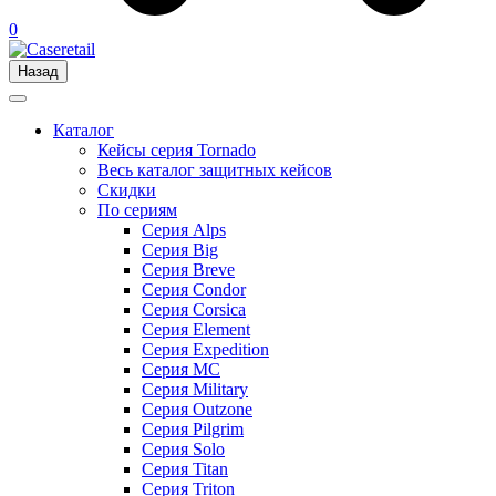
0
Назад
Каталог
Кейсы серия Tornado
Весь каталог защитных кейсов
Скидки
По сериям
Серия Alps
Серия Big
Серия Breve
Серия Condor
Серия Corsica
Серия Element
Серия Expedition
Серия MC
Серия Military
Серия Outzone
Серия Pilgrim
Серия Solo
Серия Titan
Серия Triton