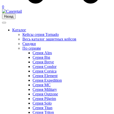
0
Назад
Каталог
Кейсы серия Tornado
Весь каталог защитных кейсов
Скидки
По сериям
Серия Alps
Серия Big
Серия Breve
Серия Condor
Серия Corsica
Серия Element
Серия Expedition
Серия MC
Серия Military
Серия Outzone
Серия Pilgrim
Серия Solo
Серия Titan
Серия Triton