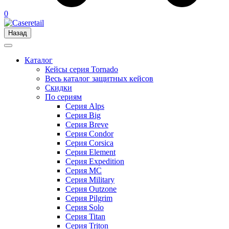
0
Назад
Каталог
Кейсы серия Tornado
Весь каталог защитных кейсов
Скидки
По сериям
Серия Alps
Серия Big
Серия Breve
Серия Condor
Серия Corsica
Серия Element
Серия Expedition
Серия MC
Серия Military
Серия Outzone
Серия Pilgrim
Серия Solo
Серия Titan
Серия Triton