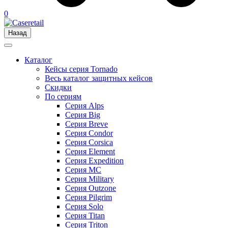
0
Назад
Каталог
Кейсы серия Tornado
Весь каталог защитных кейсов
Скидки
По сериям
Серия Alps
Серия Big
Серия Breve
Серия Condor
Серия Corsica
Серия Element
Серия Expedition
Серия MC
Серия Military
Серия Outzone
Серия Pilgrim
Серия Solo
Серия Titan
Серия Triton