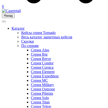
0
Назад
Каталог
Кейсы серия Tornado
Весь каталог защитных кейсов
Скидки
По сериям
Серия Alps
Серия Big
Серия Breve
Серия Condor
Серия Corsica
Серия Element
Серия Expedition
Серия MC
Серия Military
Серия Outzone
Серия Pilgrim
Серия Solo
Серия Titan
Серия Triton