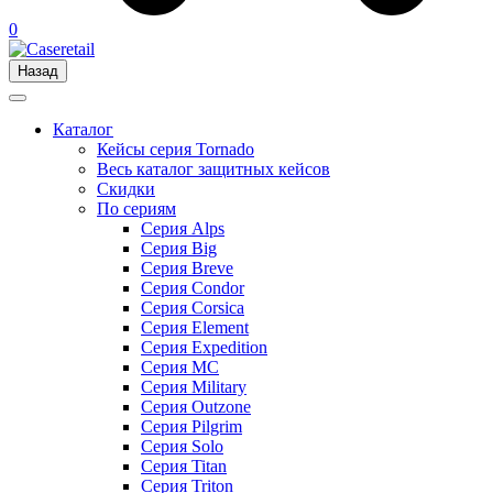
0
Назад
Каталог
Кейсы серия Tornado
Весь каталог защитных кейсов
Скидки
По сериям
Серия Alps
Серия Big
Серия Breve
Серия Condor
Серия Corsica
Серия Element
Серия Expedition
Серия MC
Серия Military
Серия Outzone
Серия Pilgrim
Серия Solo
Серия Titan
Серия Triton