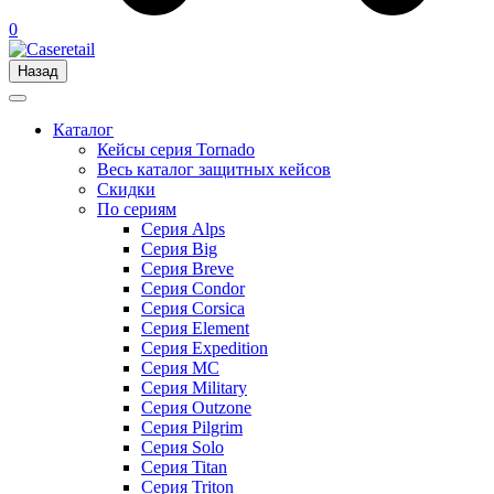
0
Назад
Каталог
Кейсы серия Tornado
Весь каталог защитных кейсов
Скидки
По сериям
Серия Alps
Серия Big
Серия Breve
Серия Condor
Серия Corsica
Серия Element
Серия Expedition
Серия MC
Серия Military
Серия Outzone
Серия Pilgrim
Серия Solo
Серия Titan
Серия Triton