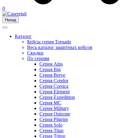
0
Назад
Каталог
Кейсы серия Tornado
Весь каталог защитных кейсов
Скидки
По сериям
Серия Alps
Серия Big
Серия Breve
Серия Condor
Серия Corsica
Серия Element
Серия Expedition
Серия MC
Серия Military
Серия Outzone
Серия Pilgrim
Серия Solo
Серия Titan
Серия Triton