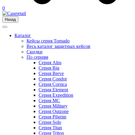
0
Назад
Каталог
Кейсы серия Tornado
Весь каталог защитных кейсов
Скидки
По сериям
Серия Alps
Серия Big
Серия Breve
Серия Condor
Серия Corsica
Серия Element
Серия Expedition
Серия MC
Серия Military
Серия Outzone
Серия Pilgrim
Серия Solo
Серия Titan
Серия Triton